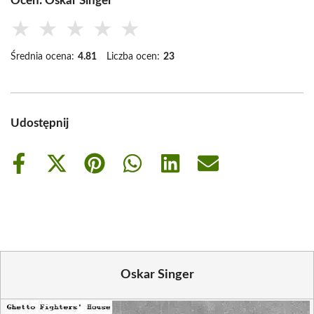
Oceń: Oskar Singer
★
★
★
★
★
Średnia ocena:
4.81
Liczba ocen:
23
Udostępnij
Share
Share
Share
Share
Share
Share
on
on
on
on
on
on
Facebook
X
Pinterest
WhatsApp
LinkedIn
Email
(Twitter)
Oskar Singer