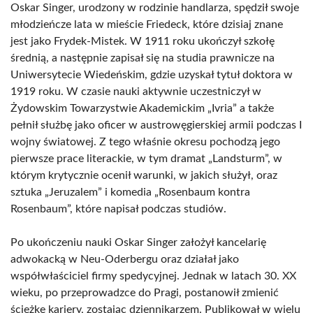
Oskar Singer, urodzony w rodzinie handlarza, spędził swoje
młodzieńcze lata w mieście Friedeck, które dzisiaj znane
jest jako Frydek-Mistek. W 1911 roku ukończył szkołę
średnią, a następnie zapisał się na studia prawnicze na
Uniwersytecie Wiedeńskim, gdzie uzyskał tytuł doktora w
1919 roku. W czasie nauki aktywnie uczestniczył w
Żydowskim Towarzystwie Akademickim „Ivria” a także
pełnił służbę jako oficer w austrowęgierskiej armii podczas I
wojny światowej. Z tego właśnie okresu pochodzą jego
pierwsze prace literackie, w tym dramat „Landsturm”, w
którym krytycznie ocenił warunki, w jakich służył, oraz
sztuka „Jeruzalem” i komedia „Rosenbaum kontra
Rosenbaum”, które napisał podczas studiów.
Po ukończeniu nauki Oskar Singer założył kancelarię
adwokacką w Neu-Oderbergu oraz działał jako
współwłaściciel firmy spedycyjnej. Jednak w latach 30. XX
wieku, po przeprowadzce do Pragi, postanowił zmienić
ścieżkę kariery, zostając dziennikarzem. Publikował w wielu