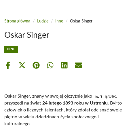
Strona główna
/
Ludzie
/
Inne
/
Oskar Singer
Oskar Singer
INNE
Share
Share
Share
Share
Share
Share
on
on
on
on
on
on
Facebook
X
Pinterest
WhatsApp
LinkedIn
Email
(Twitter)
Oskar Singer, znany w swojej ojczyźnie jako אוסקר זינגר,
przyszedł na świat
24 lutego 1893 roku w Ustroniu
. Był to
człowiek o licznych talentach, który zdołał odcisnąć swoje
piętno w wielu dziedzinach życia społecznego i
kulturalnego.