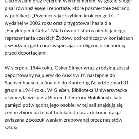
Ostrowskim oraz Peterem Wertheimerem. W getcie Singer
pisał również eseje i reportaże, które pośmiertnie zebrano
w publikacji „Przemierzając szybkim krokiem getto…”
wydanej w 2002 roku oraz przygotował hasła dla
„Encyklopedii Getta”. Miał również status nieoficjalnego
reprezentanta czeskich Żydów, pośrednicząc w kontaktach
z władzami getta oraz wspierając inteligencję zachodnią
przed deportacjami.
W sierpniu 1944 roku, Oskar Singer wraz z rodziną został
deportowany najpierw do Auschwitz, następnie do
Sachsenhausen, a finalnie do Kaufering IV, gdzie zmarł 31
grudnia 1944 roku. W Gießen, Biblioteka Uniwersytecka
utworzyła wespół z Biurem Literatury Holokaustu salę
pamięci poświęconą jego osobie; w tej sali znajdują się
cenne zbiory na temat holokaustu oraz dokumentacja
związana z poszukiwaniem zrabowanej przez nazistów
sztuki.