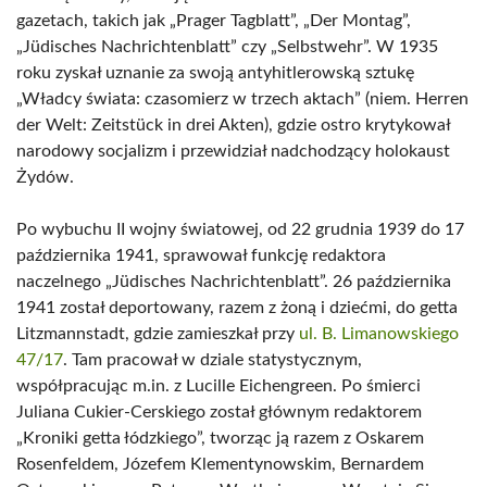
gazetach, takich jak „Prager Tagblatt”, „Der Montag”,
„Jüdisches Nachrichtenblatt” czy „Selbstwehr”. W 1935
roku zyskał uznanie za swoją antyhitlerowską sztukę
„Władcy świata: czasomierz w trzech aktach” (niem. Herren
der Welt: Zeitstück in drei Akten), gdzie ostro krytykował
narodowy socjalizm i przewidział nadchodzący holokaust
Żydów.
Po wybuchu II wojny światowej, od 22 grudnia 1939 do 17
października 1941, sprawował funkcję redaktora
naczelnego „Jüdisches Nachrichtenblatt”. 26 października
1941 został deportowany, razem z żoną i dziećmi, do getta
Litzmannstadt, gdzie zamieszkał przy
ul. B. Limanowskiego
47/17
. Tam pracował w dziale statystycznym,
współpracując m.in. z Lucille Eichengreen. Po śmierci
Juliana Cukier-Cerskiego został głównym redaktorem
„Kroniki getta łódzkiego”, tworząc ją razem z Oskarem
Rosenfeldem, Józefem Klementynowskim, Bernardem