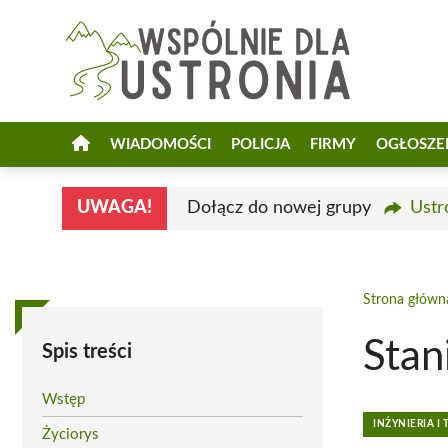
Przejdź
do
treści
WIADOMOŚCI
POLICJA
FIRMY
OGŁOSZE
UWAGA!
Dołącz do nowej grupy
Ustr
Strona główn
Stan
Spis treści
Wstęp
INŻYNIERIA I
Życiorys