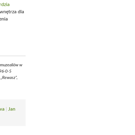
rdzia
 wnętrza dla
enia
z muzealiów w
096-0-5
 „Rewasz”,
wa
|
Jan