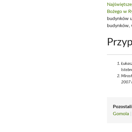
Najświętsze
Bożego w R
budynków uż
budynków, 
Przyp
Łukasz
Istebn
Mirosł
2007 
Pozostali
Gomola