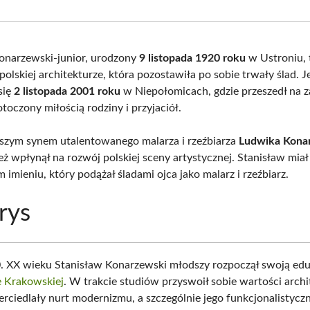
Facebook
X
Pinterest
What
(Twitter)
onarzewski-junior, urodzony
9 listopada 1920 roku
w Ustroniu, 
olskiej architekturze, która pozostawiła po sobie trwały ślad. J
się
2 listopada 2001 roku
w Niepołomicach, gdzie przeszedł na 
toczony miłością rodziny i przyjaciół.
szym synem utalentowanego malarza i rzeźbiarza
Ludwika Kona
ż wpłynął na rozwój polskiej sceny artystycznej. Stanisław miał
imieniu, który podążał śladami ojca jako malarz i rzeźbiarz.
rys
. XX wieku Stanisław Konarzewski młodszy rozpoczął swoją edu
e Krakowskiej
. W trakcie studiów przyswoił sobie wartości archi
rciedlały nurt modernizmu, a szczególnie jego funkcjonalistyczn