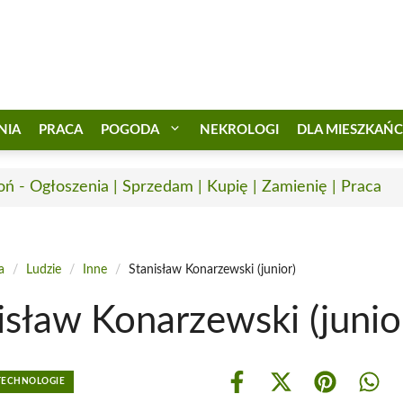
NIA
PRACA
POGODA
NEKROLOGI
DLA MIESZKAŃ
oń - Ogłoszenia | Sprzedam | Kupię | Zamienię | Praca
a
/
Ludzie
/
Inne
/
Stanisław Konarzewski (junior)
isław Konarzewski (junio
 TECHNOLOGIE
Share
Share
Share
Shar
on
on
on
on