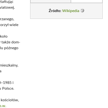
tałtując
wiatowej.
Źródło:
Wikipedia
rzanego,
orzył wiele
 koło
y także dom-
ylu późnego
mieszkalny,
a
0–1985 i
 Polsce.
 kościołów,
p.w.