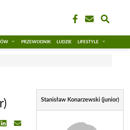
CÓW
PRZEWODNIK
LUDZIE
LIFESTYLE
Stanisław Konarzewski (junior)
r)
e
Share
Share
on
on