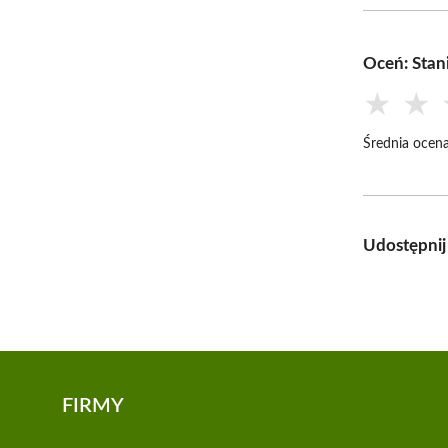
Oceń: Stan
★
★
Średnia ocena
Udostępnij
FIRMY