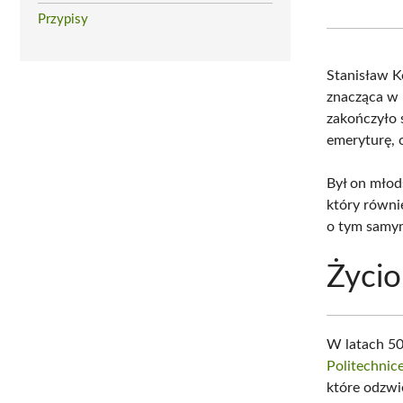
Przypisy
Stanisław K
znacząca w p
zakończyło 
emeryturę, o
Był on młod
który równie
o tym samym 
Życio
W latach 50
Politechnic
które odzwie