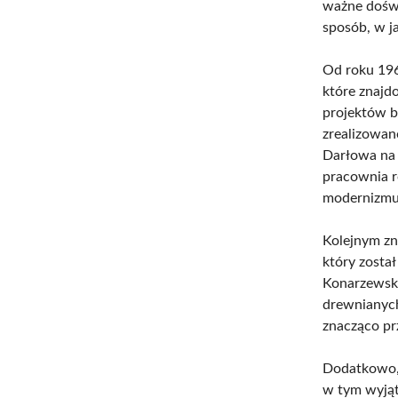
ważne doświ
sposób, w ja
Od roku 196
które znajd
projektów b
zrealizowan
Darłowa na 
pracownia r
modernizmu.
Kolejnym zn
który zosta
Konarzewski
drewnianych
znacząco pr
Dodatkowo, 
w tym wyjąt