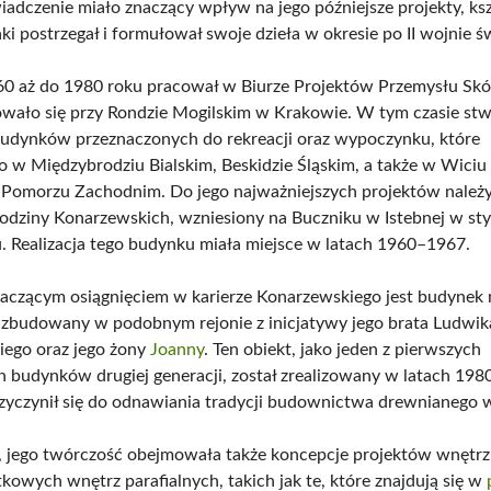
adczenie miało znaczący wpływ na jego późniejsze projekty, ksz
ki postrzegał i formułował swoje dzieła w okresie po II wojnie ś
0 aż do 1980 roku pracował w Biurze Projektów Przemysłu Skó
owało się przy Rondzie Mogilskim w Krakowie. W tym czasie stw
udynków przeznaczonych do rekreacji oraz wypoczynku, które
o w Międzybrodziu Bialskim, Beskidzie Śląskim, a także w Wiciu
Pomorzu Zachodnim. Do jego najważniejszych projektów należ
odziny Konarzewskich, wzniesiony na Buczniku w Istebnej w st
 Realizacja tego budynku miała miejsce w latach 1960–1967.
aczącym osiągnięciem w karierze Konarzewskiego jest budynek 
ł zbudowany w podobnym rejonie z inicjatywy jego brata Ludwik
ego oraz jego żony
Joanny
. Ten obiekt, jako jeden z pierwszych
 budynków drugiej generacji, został zrealizowany w latach 198
zyczynił się do odnawiania tradycji budownictwa drewnianego w
jego twórczość obejmowała także koncepcje projektów wnętrz
kowych wnętrz parafialnych, takich jak te, które znajdują się w