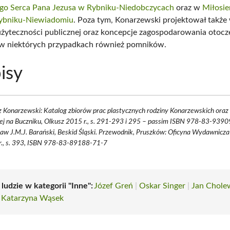
go Serca Pana Jezusa w Rybniku-Niedobczycach
oraz w
Miłosie
ybniku-Niewiadomiu
. Poza tym, Konarzewski projektował także
yteczności publicznej oraz koncepcje zagospodarowania otocz
w niektórych przypadkach również pomników.
isy
 Konarzewski: Katalog zbiorów prac plastycznych rodziny Konarzewskich ora
ej na Buczniku, Olkusz 2015 r., s. 291-293 i 295 – passim ISBN 978-83-939
aw J.M.J. Barański, Beskid Śląski. Przewodnik, Pruszków: Oficyna Wydawnicza
r., s. 393, ISBN 978-83-89188-71-7
 ludzie w kategorii "Inne":
Józef Greń
|
Oskar Singer
|
Jan Chole
|
Katarzyna Wąsek