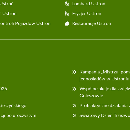
Ustroń
Lombard Ustroń
f Ustroń
Fryzjer Ustroń
Kontroli Pojazdów Ustroń
Restauracje Ustroń
Kampania „Mistrzu, pom
jednośladów w Ustroniu
2026
Wspólne akcje dla zwięk
Goleszowie
cieszyńskiego
Profilaktyczne działania
icji po uroczystym
Światowy Dzień Trzeźwośc