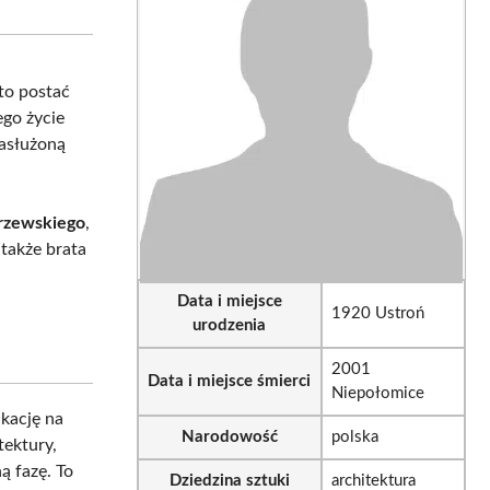
sApp
LinkedIn
Email
to postać
ego życie
zasłużoną
rzewskiego
,
 także brata
Data i miejsce
1920 Ustroń
urodzenia
2001
Data i miejsce śmierci
Niepołomice
kację na
Narodowość
polska
tektury,
ą fazę. To
Dziedzina sztuki
architektura