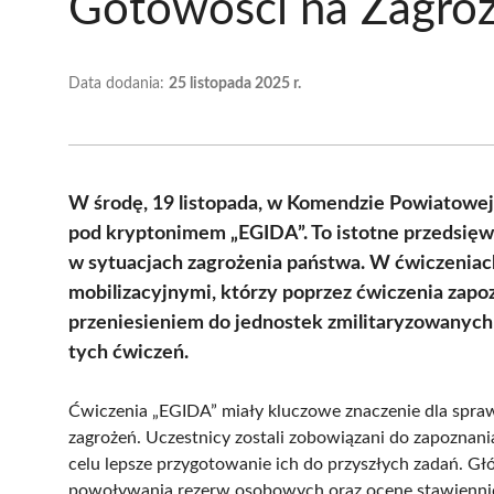
Gotowości na Zagroż
Data dodania:
25 listopada 2025 r.
W środę, 19 listopada, w Komendzie Powiatowej 
pod kryptonimem „EGIDA”. To istotne przedsięwz
w sytuacjach zagrożenia państwa. W ćwiczeniach 
mobilizacyjnymi, którzy poprzez ćwiczenia zapo
przeniesieniem do jednostek zmilitaryzowanych P
tych ćwiczeń.
Ćwiczenia „EGIDA” miały kluczowe znaczenie dla spraw
zagrożeń. Uczestnicy zostali zobowiązani do zapoznani
celu lepsze przygotowanie ich do przyszłych zadań. G
powoływania rezerw osobowych oraz ocenę stawienni