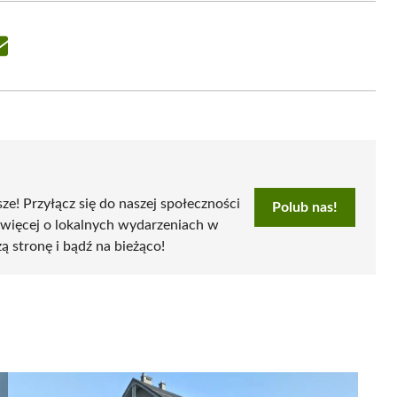
Share
on
Email
sze! Przyłącz się do naszej społeczności
Polub nas!
 więcej o lokalnych wydarzeniach w
zą stronę i bądź na bieżąco!