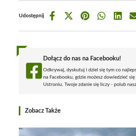
Udostępnij
Share
Share
Share
Share
Share
on
on
on
on
on
Facebook
X
Pinterest
WhatsApp
LinkedIn
(Twitter)
Dołącz do nas na Facebooku!
Odkrywaj, dyskutuj i dziel się tym co najlep
na Facebooku, gdzie możesz dowiedzieć się
Ustroniu. Twoje zdanie się liczy - polub nas
Zobacz Także