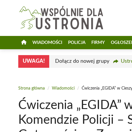
Przejdź
do
treści
WIADOMOŚCI
POLICJA
FIRMY
OGŁOSZE
UWAGA!
Dołącz do nowej grupy
Ustr
Strona główna
/
Wiadomości
/
Ćwiczenia „EGIDA” w Cieszy
Ćwiczenia „EGIDA” w
Komendzie Policji –