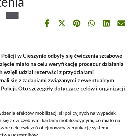
enia
Share
Share
Share
Share
Share
Share
on
on
on
on
on
on
Facebook
X
Pinterest
WhatsApp
LinkedIn
Email
(Twitter)
Policji w Cieszynie odbyły się ćwiczenia sztabowe
ięcie miało na celu weryfikację procedur działania
wzięli udział rezerwści z przydziałami
znali się z zadaniami związanymi z ewentualnym
olicji. Oto szczegóły dotyczące celów i organizacji
dzenia efektów mobilizacji sił policyjnych na wypadek
a się z ćwiczebnymi kartami mobilizacyjnymi, co miało na
łówne cele ćwiczeń obejmowały weryfikację systemu
ctwa uczestników.