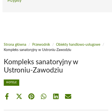
Przypisy
Strona główna
/
Przewodnik
/
Obiekty handlowo-usługowe
/
Kompleks sanatoryjny w Ustroniu-Zawodziu
Kompleks sanatoryjny w
Ustroniu-Zawodziu
HOTELE
Share
Share
Share
Share
Share
Share
on
on
on
on
on
on
Facebook
X
Pinterest
WhatsApp
LinkedIn
Email
(Twitter)