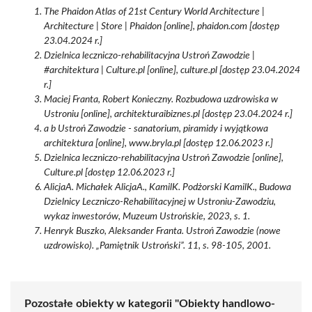
The Phaidon Atlas of 21st Century World Architecture |
Architecture | Store | Phaidon [online], phaidon.com [dostęp
23.04.2024 r.]
Dzielnica leczniczo-rehabilitacyjna Ustroń Zawodzie |
#architektura | Culture.pl [online], culture.pl [dostęp 23.04.2024
r.]
Maciej Franta, Robert Konieczny. Rozbudowa uzdrowiska w
Ustroniu [online], architekturaibiznes.pl [dostęp 23.04.2024 r.]
a b Ustroń Zawodzie - sanatorium, piramidy i wyjątkowa
architektura [online], www.bryla.pl [dostęp 12.06.2023 r.]
Dzielnica leczniczo-rehabilitacyjna Ustroń Zawodzie [online],
Culture.pl [dostęp 12.06.2023 r.]
AlicjaA. Michałek AlicjaA., KamilK. Podżorski KamilK., Budowa
Dzielnicy Leczniczo-Rehabilitacyjnej w Ustroniu-Zawodziu,
wykaz inwestorów, Muzeum Ustrońskie, 2023, s. 1.
Henryk Buszko, Aleksander Franta. Ustroń Zawodzie (nowe
uzdrowisko). „Pamiętnik Ustroński”. 11, s. 98-105, 2001.
Pozostałe obiekty w kategorii "Obiekty handlowo-