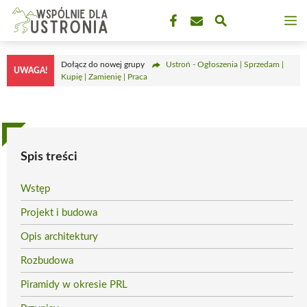
Przejdź
M
do
treści
Dołącz do nowej grupy
Ustroń - Ogłoszenia | Sprzedam |
UWAGA!
Kupię | Zamienię | Praca
Spis treści
Wstęp
Projekt i budowa
Opis architektury
Rozbudowa
Piramidy w okresie PRL