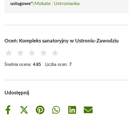
usługowe":
Mokate
|
Ustronianka
Oceń: Kompleks sanatoryjny w Ustroniu-Zawodziu
★
★
★
★
★
Średnia ocena:
4.85
Liczba ocen:
7
Udostępnij
Share
Share
Share
Share
Share
Share
on
on
on
on
on
on
Facebook
X
Pinterest
WhatsApp
LinkedIn
Email
(Twitter)