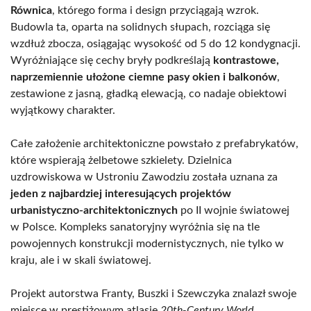
Równica
, którego forma i design przyciągają wzrok.
Budowla ta, oparta na solidnych słupach, rozciąga się
wzdłuż zbocza, osiągając wysokość od 5 do 12 kondygnacji.
Wyróżniające się cechy bryły podkreślają
kontrastowe,
naprzemiennie ułożone ciemne pasy okien i balkonów
,
zestawione z jasną, gładką elewacją, co nadaje obiektowi
wyjątkowy charakter.
Całe założenie architektoniczne powstało z prefabrykatów,
które wspierają żelbetowe szkielety. Dzielnica
uzdrowiskowa w Ustroniu Zawodziu została uznana za
jeden z najbardziej interesujących projektów
urbanistyczno-architektonicznych
po II wojnie światowej
w Polsce. Kompleks sanatoryjny wyróżnia się na tle
powojennych konstrukcji modernistycznych, nie tylko w
kraju, ale i w skali światowej.
Projekt autorstwa Franty, Buszki i Szewczyka znalazł swoje
miejsce w prestiżowym atlasie
20th-Century World