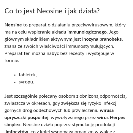
Co to jest Neosine i jak działa?
Neosine
to preparat o działaniu przeciwwirusowym, który
ma na celu wspieranie
układu immunologicznego
. Jego
głównym składnikiem aktywnym jest
inozyna pranobeks
,
znana ze swoich właściwości immunostymulujących.
Preparat ten można nabyć bez recepty i występuje w
formie:
tabletek,
syropu.
Jest szczególnie polecany osobom z obniżoną odpornością,
zwłaszcza w okresach, gdy zwiększa się ryzyko infekcji
górnych dróg oddechowych lub przy leczeniu
wirusa
opryszczki pospolitej
, wywoływanego przez
wirus Herpes
simplex
. Neosine działa poprzez stymulację produkcji
limfocytów
, co z kolei wspomaga organizm w walce z