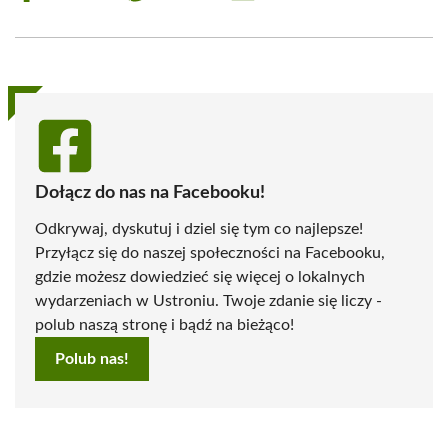
on
on
on
on
on
on
Facebook
X
Pinterest
WhatsApp
LinkedIn
Email
(Twitter)
Dołącz do nas na Facebooku!
Odkrywaj, dyskutuj i dziel się tym co najlepsze!
Przyłącz się do naszej społeczności na Facebooku,
gdzie możesz dowiedzieć się więcej o lokalnych
wydarzeniach w Ustroniu. Twoje zdanie się liczy -
polub naszą stronę i bądź na bieżąco!
Polub nas!