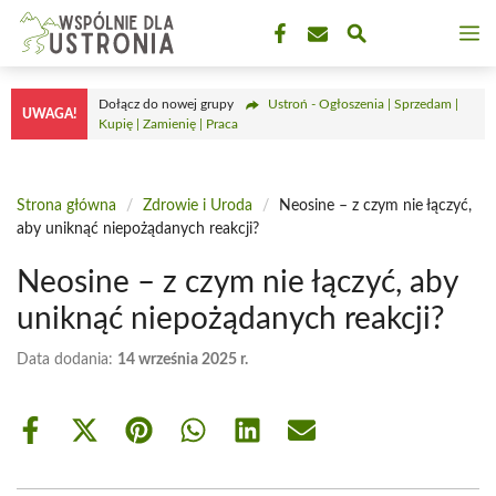
Przejdź
M
do
treści
Dołącz do nowej grupy
Ustroń - Ogłoszenia | Sprzedam |
UWAGA!
Kupię | Zamienię | Praca
Strona główna
/
Zdrowie i Uroda
/
Neosine – z czym nie łączyć,
aby uniknąć niepożądanych reakcji?
Neosine – z czym nie łączyć, aby
uniknąć niepożądanych reakcji?
Data dodania:
14 września 2025 r.
Share
Share
Share
Share
Share
Share
on
on
on
on
on
on
Facebook
X
Pinterest
WhatsApp
LinkedIn
Email
(Twitter)