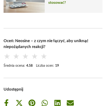
stosować?
Oceń: Neosine – z czym nie łączyć, aby uniknąć
niepożądanych reakcji?
★
★
★
★
★
Średnia ocena:
4.58
Liczba ocen:
19
Udostępnij
Share
Share
Share
Share
Share
Share