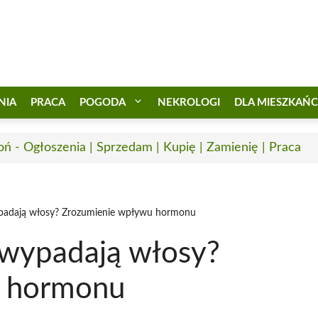
NIA
PRACA
POGODA
NEKROLOGI
DLA MIESZKAŃ
oń - Ogłoszenia | Sprzedam | Kupię | Zamienię | Praca
ypadają włosy? Zrozumienie wpływu hormonu
 wypadają włosy?
u hormonu