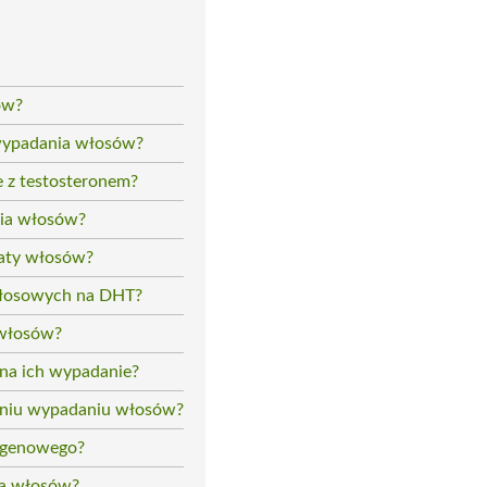
ów?
 wypadania włosów?
e z testosteronem?
nia włosów?
raty włosów?
włosowych na DHT?
 włosów?
na ich wypadanie?
aniu wypadaniu włosów?
rogenowego?
ia włosów?