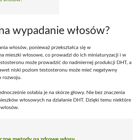
 na wypadanie włosów?
nia włosów, ponieważ przekształca się w
na mieszki włosowe, co prowadzi do ich miniaturyzacji i w
estosteronu może prowadzić do nadmiernej produkcji DHT, a
nawet niski poziom testosteronu może mieć negatywny
h rozwoju.
dnocześnie osłabia je na skórze głowy. Nie bez znaczenia
mieszków włosowych na działanie DHT. Dzięki temu niektóre
m włosów.
eczne metody na zdrowe włosy