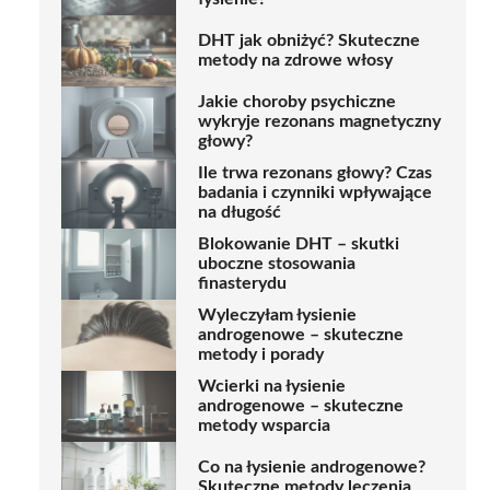
DHT jak obniżyć? Skuteczne
metody na zdrowe włosy
Jakie choroby psychiczne
wykryje rezonans magnetyczny
głowy?
Ile trwa rezonans głowy? Czas
badania i czynniki wpływające
na długość
Blokowanie DHT – skutki
uboczne stosowania
finasterydu
Wyleczyłam łysienie
androgenowe – skuteczne
metody i porady
Wcierki na łysienie
androgenowe – skuteczne
metody wsparcia
Co na łysienie androgenowe?
Skuteczne metody leczenia