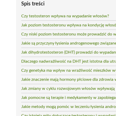
Spis treści
Czy testosteron wpływa na wypadanie włosów?
Jak poziom testosteronu wpływa na kondycję włos
Czy niski poziom testosteronu może prowadzić do
Jakie są przyczyny łysienia androgenowego związan
Jak dihydrotestosteron (DHT) prowadzi do wypada
Dlaczego nadwrażliwość na DHT jest istotna dla ut
Czy genetyka ma wpływ na wrażliwość mieszków 
Jakie znaczenie mają hormony płciowe dla zdrowia
Jak zmiany w cyklu rozwojowym włosów wpływają 
Jak pomocne są terapie i medykamenty w zapobieg
Jakie metody mogą pomóc w leczeniu łysienia and
Czy istnieją mity dotyczące testosteronu i wypadan