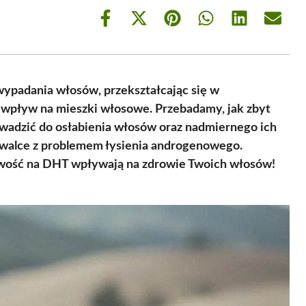
Share
Share
Share
Share
Share
Share
on
on
on
on
on
on
Facebook
X
Pinterest
WhatsApp
LinkedIn
Email
(Twitter)
wypadania włosów, przekształcając się w
 wpływ na mieszki włosowe. Przebadamy, jak zbyt
wadzić do osłabienia włosów oraz nadmiernego ich
 walce z problemem łysienia androgenowego.
liwość na DHT wpływają na zdrowie Twoich włosów!