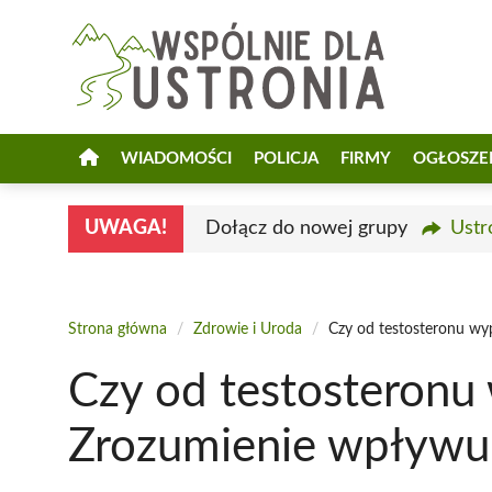
Przejdź
do
treści
WIADOMOŚCI
POLICJA
FIRMY
OGŁOSZE
UWAGA!
Dołącz do nowej grupy
Ustr
Strona główna
/
Zdrowie i Uroda
/
Czy od testosteronu w
Czy od testosteronu
Zrozumienie wpływ