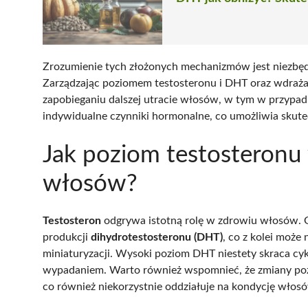
Zrozumienie tych złożonych mechanizmów jest niezbędn
Zarządzając poziomem testosteronu i DHT oraz wdraż
zapobieganiu dalszej utracie włosów, w tym w przypa
indywidualne czynniki hormonalne, co umożliwia skute
Jak poziom testosteronu
włosów?
Testosteron
odgrywa istotną rolę w zdrowiu włosów. G
produkcji
dihydrotestosteronu (DHT)
, co z kolei moż
miniaturyzacji. Wysoki poziom DHT niestety skraca cyk
wypadaniem. Warto również wspomnieć, że zmiany po
co również niekorzystnie oddziałuje na kondycję włos