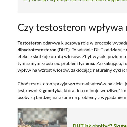
Czy testosteron wpływa
Testosteron
odgrywa kluczową rolę w procesie wypada
dihydrotestosteron (DHT)
. To właśnie DHT oddziałuje 
efekcie skutkuje utratą włosów. Zbyt wysoki poziom t
tym samym zaostrzać problem
łysienia
. Zaskakująco, 
wpływ na wzrost włosów, zakłócając naturalny cykl ic
Choć testosteron sprzyja wzrostowi włosów na ciele, je
jest również
genetyka
, która determinuje wrażliwość 
osoby są bardziej narażone na problemy z wypadanie
DHT jak obniżyć? Skut