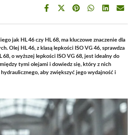
Share
Share
Share
Share
Share
Share
on
on
on
on
on
on
Facebook
X
Pinterest
WhatsApp
LinkedIn
Email
(Twitter)
ego jak HL 46 czy HL 68, ma kluczowe znaczenie dla
h. Olej HL 46, z klasą lepkości ISO VG 46, sprawdza
68, o wyższej lepkości ISO VG 68, jest idealny do
między tymi olejami i dowiedz się, który z nich
hydraulicznego, aby zwiększyć jego wydajność i