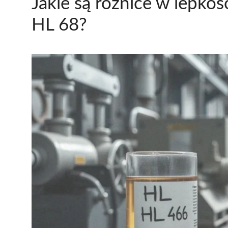
Jakie są różnice w lepko
HL 68?