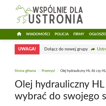
Przejdź
do
treści
WIADOMOŚCI
POLICJA
FIRMY
OGŁOSZE
UWAGA!
Dołącz do nowej grupy
Ustr
Strona główna
/
Przemysł
/
Olej hydrauliczny HL 46 czy H
Olej hydrauliczny HL
wybrać do swojego s