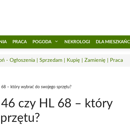
NIA
PRACA
POGODA
NEKROLOGI
DLA MIESZKAŃ
oń - Ogłoszenia | Sprzedam | Kupię | Zamienię | Praca
L 68 – który wybrać do swojego sprzętu?
 46 czy HL 68 – który
przętu?