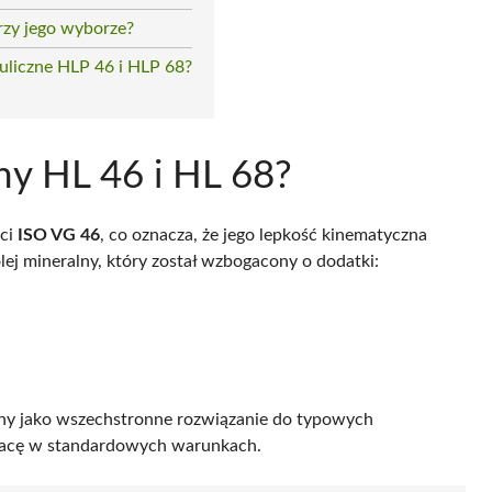
rzy jego wyborze?
uliczne HLP 46 i HLP 68?
zny HL 46 i HL 68?
ści
ISO VG 46
, co oznacza, że jego lepkość kinematyczna
 olej mineralny, który został wzbogacony o dodatki:
rany jako wszechstronne rozwiązanie do typowych
racę w standardowych warunkach.