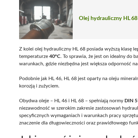
Olej hydrauliczny HL 68
Z kolei olej hydrauliczny HL 68 posiada wyższą klasę l
temperaturze
40°C
. To sprawia, że jest on idealny do 
warunkach, gdzie niezbędna jest większa odporność na 
Podobnie jak HL 46, HL 68 jest oparty na oleju mineral
korozją i zużyciem.
Obydwa oleje – HL 46 i HL 68 – spełniają normy
DIN 5
niezawodność w szerokim zakresie zastosowań hydraul
specyficznych wymaganiach i warunkach pracy sprzętu
znaczenie dla długowieczności oraz prawidłowego fu