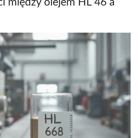
ści między olejem HL 46 a