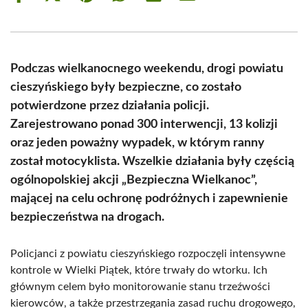
on
on
on
on
on
on
Facebook
X
Pinterest
WhatsApp
LinkedIn
Email
(Twitter)
Podczas wielkanocnego weekendu, drogi powiatu
cieszyńskiego były bezpieczne, co zostało
potwierdzone przez działania policji.
Zarejestrowano ponad 300 interwencji, 13 kolizji
oraz jeden poważny wypadek, w którym ranny
został motocyklista. Wszelkie działania były częścią
ogólnopolskiej akcji „Bezpieczna Wielkanoc”,
mającej na celu ochronę podróżnych i zapewnienie
bezpieczeństwa na drogach.
Policjanci z powiatu cieszyńskiego rozpoczęli intensywne
kontrole w Wielki Piątek, które trwały do wtorku. Ich
głównym celem było monitorowanie stanu trzeźwości
kierowców, a także przestrzegania zasad ruchu drogowego,