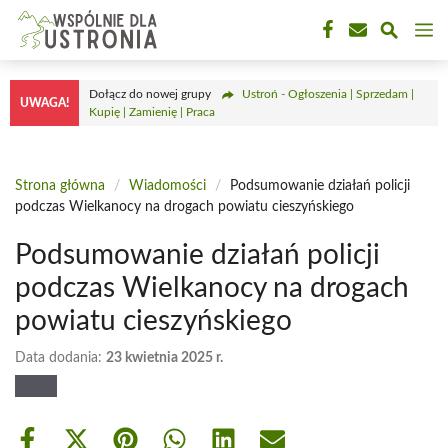
Przejdź
M
do
treści
Dołącz do nowej grupy
Ustroń - Ogłoszenia | Sprzedam |
UWAGA!
Kupię | Zamienię | Praca
Strona główna
/
Wiadomości
/
Podsumowanie działań policji
podczas Wielkanocy na drogach powiatu cieszyńskiego
Podsumowanie działań policji
podczas Wielkanocy na drogach
powiatu cieszyńskiego
Data dodania:
23 kwietnia 2025 r.
Share
Share
Share
Share
Share
Share