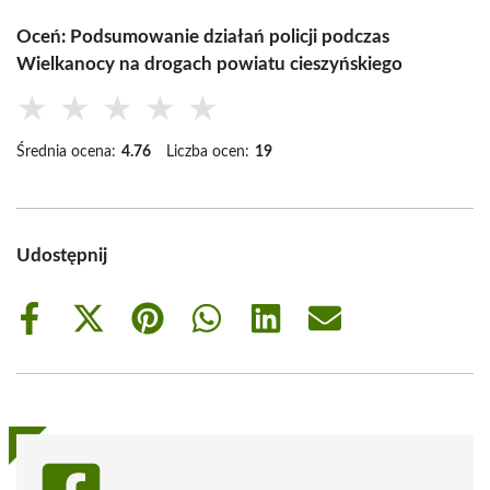
Oceń: Podsumowanie działań policji podczas
Wielkanocy na drogach powiatu cieszyńskiego
★
★
★
★
★
Średnia ocena:
4.76
Liczba ocen:
19
Udostępnij
Share
Share
Share
Share
Share
Share
on
on
on
on
on
on
Facebook
X
Pinterest
WhatsApp
LinkedIn
Email
(Twitter)