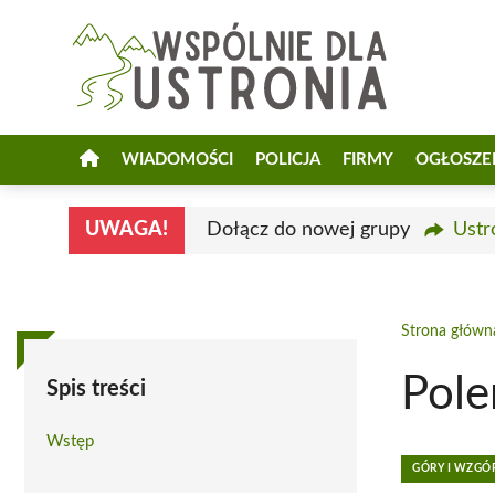
Przejdź
do
treści
WIADOMOŚCI
POLICJA
FIRMY
OGŁOSZE
UWAGA!
Dołącz do nowej grupy
Ustr
Strona główn
Pole
Spis treści
Wstęp
GÓRY I WZGÓ