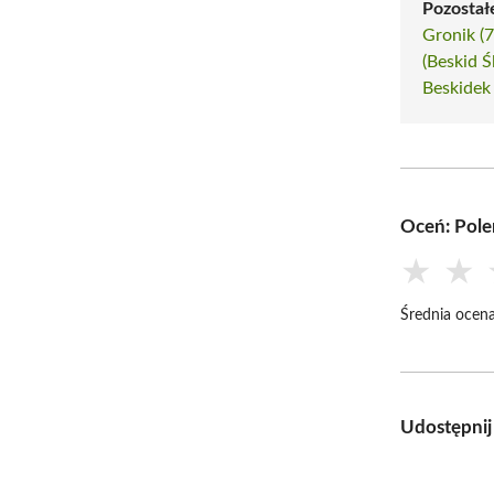
Pozostałe
Gronik (
(Beskid Ś
Beskidek
Oceń: Pole
★
★
Średnia ocena
Udostępnij