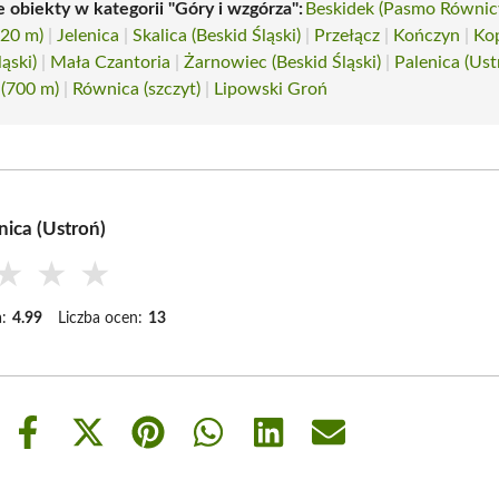
 obiekty w kategorii "Góry i wzgórza":
Beskidek (Pasmo Równic
720 m)
|
Jelenica
|
Skalica (Beskid Śląski)
|
Przełącz
|
Kończyn
|
Ko
ląski)
|
Mała Czantoria
|
Żarnowiec (Beskid Śląski)
|
Palenica (Ust
 (700 m)
|
Równica (szczyt)
|
Lipowski Groń
nica (Ustroń)
★
★
★
:
4.99
Liczba ocen:
13
Share
Share
Share
Share
Share
Share
on
on
on
on
on
on
Facebook
X
Pinterest
WhatsApp
LinkedIn
Email
(Twitter)