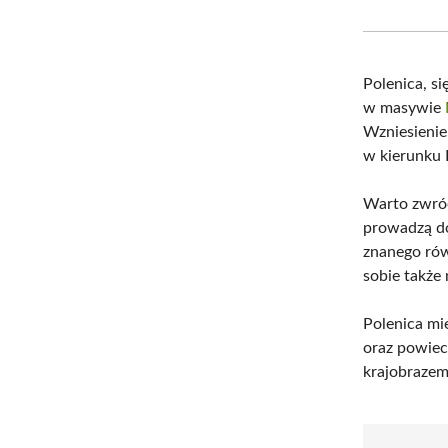
Polenica, s
w masywie
Wzniesienie
w kierunku 
Warto zwró
prowadzą do
znanego rów
sobie także
Polenica mi
oraz powiec
krajobrazem,