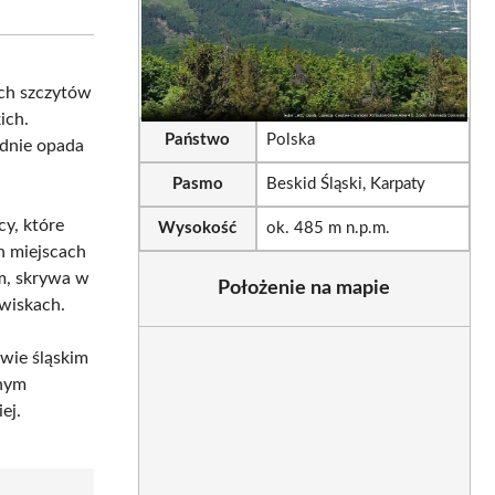
sApp
LinkedIn
Email
ych szczytów
ich.
Państwo
Polska
odnie opada
Pasmo
Beskid Śląski, Karpaty
cy, które
Wysokość
ok. 485 m n.p.m.
h miejscach
em, skrywa w
Położenie na mapie
twiskach.
wie śląskim
dnym
ej.