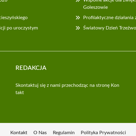
Goleszowie
cieszyńskiego
Profilaktyczne działania
icji po uroczystym
Światowy Dzień Trzeźwośc
REDAKCJA
Skontaktuj się z nami przechodząc na stronę
Kon
takt
Kontakt
O Nas
Regulamin
Polityka Prywatności