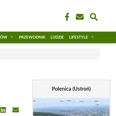
CÓW
PRZEWODNIK
LUDZIE
LIFESTYLE
Polenica (Ustroń)
e
Share
Share
on
on