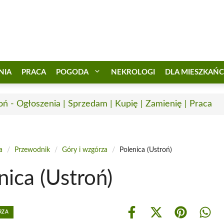
NIA
PRACA
POGODA
NEKROLOGI
DLA MIESZKAŃ
oń - Ogłoszenia | Sprzedam | Kupię | Zamienię | Praca
a
/
Przewodnik
/
Góry i wzgórza
/
Polenica (Ustroń)
nica (Ustroń)
RZA
Share
Share
Share
Shar
on
on
on
on