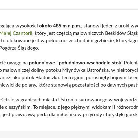
Facebook
X
Pinterest
What
(Twitter)
ięgająca wysokości
około 485 m n.p.m.
, stanowi jeden z urokliw
Małej Czantorii
, który jest częścią malowniczych Beskidów Śląsk
 to ulokowane jest w północno-wschodnim grzbiecie, który łag
Pogórza Śląskiego.
cić uwagę na
południowe i południowo-wschodnie stoki
Poleni
 malowniczej doliny potoku Młynówka Ustrońska, w niektóryc
nież jako potok Bładniczka. Ten region, porośnięty bujnym las
 niewielkie polany, które stanowią pozostałości po dawnych pas
eści się w granicach miasta Ustroń, usytuowanego w województ
ie cieszyńskim. To miejsce, z jego pięknymi widokami i różnoro
 jest prawdziwą perłą dla miłośników przyrody i turystyki górski