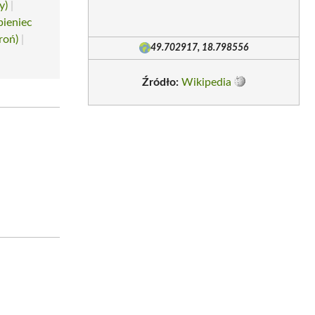
y)
|
pieniec
roń)
|
49.702917, 18.798556
Źródło:
Wikipedia