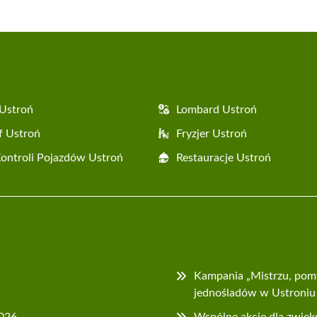
Ustroń
Lombard Ustroń
f Ustroń
Fryzjer Ustroń
Kontroli Pojazdów Ustroń
Restauracje Ustroń
Kampania „Mistrzu, pom
jednośladów w Ustroniu
2026
Wspólne akcje dla zwięk