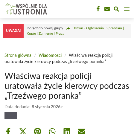
Przejdź
M
do
treści
Dołącz do nowej grupy
Ustroń - Ogłoszenia | Sprzedam |
UWAGA!
Kupię | Zamienię | Praca
Strona główna
/
Wiadomości
/
Właściwa reakcja policji
uratowała życie kierowcy podczas „Trzeźwego poranka”
Właściwa reakcja policji
uratowała życie kierowcy podczas
„Trzeźwego poranka”
Data dodania:
8 stycznia 2026 r.
Share
Share
Share
Share
Share
Share