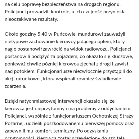
na celu poprawę bezpieczeństwa na drogach regionu.
Policjanci prowadzili kontrole, a ich czujność przyniosła
nieoczekiwane rezultaty.
Około godziny 5:40 w Puńcowie, mundurowi zauważyli
nietypowe zachowanie kierowcy jadącego oplem, który
nagle postanowił zawrócić na widok radiowozu. Policjanci
postanowili podążyć za pojazdem, co okazało się kluczowe,
ponieważ chwilę później kierowca zjechał z drogi i zawisł
nad potokiem. Funkcjonariusze niezwłocznie przystąpili do
akcji ratunkowej, którą wspierali również świadkowie
zdarzenia.
Dzięki natychmiastowej interwencji okazało się, że
kierowca jest nieprzytomny i ma problemy z oddychaniem.
Policjanci, wspólnie z funkcjonariuszem Ochotniczej Straży
Pożarnej, udzielili poszkodowanemu pierwszej pomocy oraz
zapewnili mu komfort termiczny. Po odzyskaniu
przytomności, kierowca został przewieziony do szpitala,