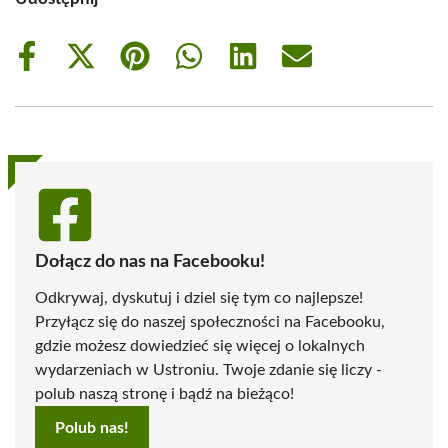
Share
Share
Share
Share
Share
Share
on
on
on
on
on
on
Facebook
X
Pinterest
WhatsApp
LinkedIn
Email
(Twitter)
Dołącz do nas na Facebooku!
Odkrywaj, dyskutuj i dziel się tym co najlepsze!
Przyłącz się do naszej społeczności na Facebooku,
gdzie możesz dowiedzieć się więcej o lokalnych
wydarzeniach w Ustroniu. Twoje zdanie się liczy -
polub naszą stronę i bądź na bieżąco!
Polub nas!