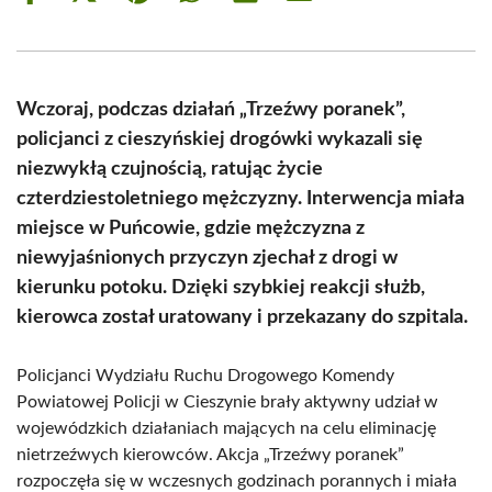
on
on
on
on
on
on
Facebook
X
Pinterest
WhatsApp
LinkedIn
Email
(Twitter)
Wczoraj, podczas działań „Trzeźwy poranek”,
policjanci z cieszyńskiej drogówki wykazali się
niezwykłą czujnością, ratując życie
czterdziestoletniego mężczyzny. Interwencja miała
miejsce w Puńcowie, gdzie mężczyzna z
niewyjaśnionych przyczyn zjechał z drogi w
kierunku potoku. Dzięki szybkiej reakcji służb,
kierowca został uratowany i przekazany do szpitala.
Policjanci Wydziału Ruchu Drogowego Komendy
Powiatowej Policji w Cieszynie brały aktywny udział w
wojewódzkich działaniach mających na celu eliminację
nietrzeźwych kierowców. Akcja „Trzeźwy poranek”
rozpoczęła się w wczesnych godzinach porannych i miała