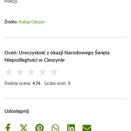
Policji.
Źródło:
Policja Cieszyn
Oceń: Uroczystość z okazji Narodowego Święta
Niepodległości w Cieszynie
★
★
★
★
★
Średnia ocena:
4.76
Liczba ocen:
5
Udostępnij
Share
Share
Share
Share
Share
Share