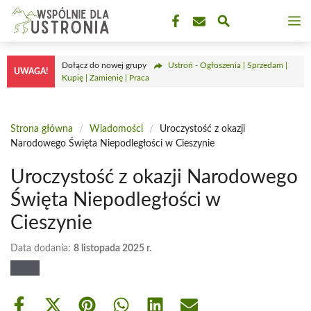
Przejdź
M
do
treści
Dołącz do nowej grupy
Ustroń - Ogłoszenia | Sprzedam |
UWAGA!
Kupię | Zamienię | Praca
Strona główna
/
Wiadomości
/
Uroczystość z okazji
Narodowego Święta Niepodległości w Cieszynie
Uroczystość z okazji Narodowego
Święta Niepodległości w
Cieszynie
Data dodania:
8 listopada 2025 r.
Share
Share
Share
Share
Share
Share