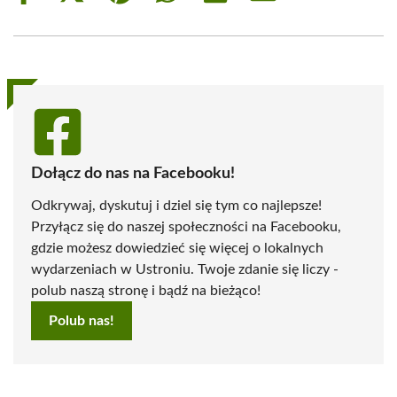
on
on
on
on
on
on
Facebook
X
Pinterest
WhatsApp
LinkedIn
Email
(Twitter)
Dołącz do nas na Facebooku!
Odkrywaj, dyskutuj i dziel się tym co najlepsze!
Przyłącz się do naszej społeczności na Facebooku,
gdzie możesz dowiedzieć się więcej o lokalnych
wydarzeniach w Ustroniu. Twoje zdanie się liczy -
polub naszą stronę i bądź na bieżąco!
Polub nas!