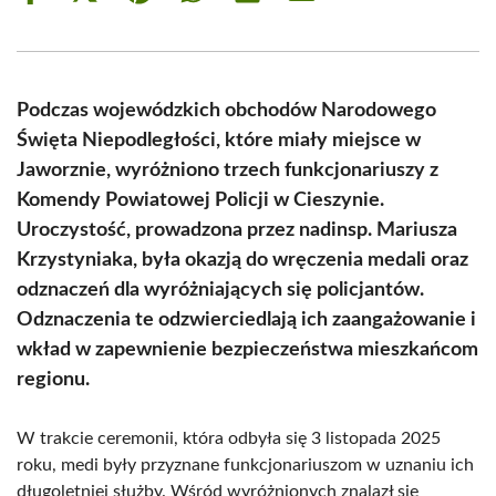
on
on
on
on
on
on
Facebook
X
Pinterest
WhatsApp
LinkedIn
Email
(Twitter)
Podczas wojewódzkich obchodów Narodowego
Święta Niepodległości, które miały miejsce w
Jaworznie, wyróżniono trzech funkcjonariuszy z
Komendy Powiatowej Policji w Cieszynie.
Uroczystość, prowadzona przez nadinsp. Mariusza
Krzystyniaka, była okazją do wręczenia medali oraz
odznaczeń dla wyróżniających się policjantów.
Odznaczenia te odzwierciedlają ich zaangażowanie i
wkład w zapewnienie bezpieczeństwa mieszkańcom
regionu.
W trakcie ceremonii, która odbyła się 3 listopada 2025
roku, medi były przyznane funkcjonariuszom w uznaniu ich
długoletniej służby. Wśród wyróżnionych znalazł się