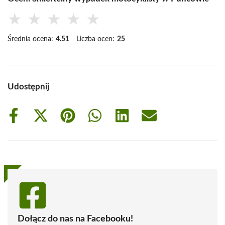
★
★
★
★
★
Średnia ocena:
4.51
Liczba ocen:
25
Udostępnij
Share
Share
Share
Share
Share
Share
on
on
on
on
on
on
Facebook
X
Pinterest
WhatsApp
LinkedIn
Email
(Twitter)
Dołącz do nas na Facebooku!