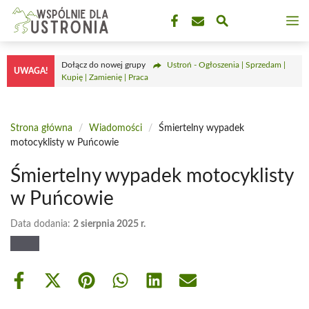
Przejdź
M
do
treści
Dołącz do nowej grupy
Ustroń - Ogłoszenia | Sprzedam |
UWAGA!
Kupię | Zamienię | Praca
Strona główna
/
Wiadomości
/
Śmiertelny wypadek
motocyklisty w Puńcowie
Śmiertelny wypadek motocyklisty
w Puńcowie
Data dodania:
2 sierpnia 2025 r.
Share
Share
Share
Share
Share
Share
on
on
on
on
on
on
Facebook
X
Pinterest
WhatsApp
LinkedIn
Email