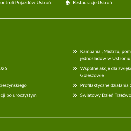
Kontroli Pojazdów Ustroń
Restauracje Ustroń
Kampania „Mistrzu, pom
jednośladów w Ustroniu
2026
Wspólne akcje dla zwięk
Goleszowie
cieszyńskiego
Profilaktyczne działania
icji po uroczystym
Światowy Dzień Trzeźwośc