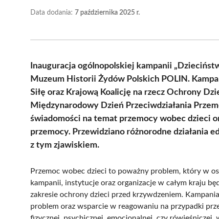
Data dodania:
7 października 2025 r.
Inauguracja ogólnopolskiej kampanii „Dziecińst
Muzeum Historii Żydów Polskich POLIN. Kampan
Siłę oraz Krajową Koalicję na rzecz Ochrony Dzie
Międzynarodowy Dzień Przeciwdziałania Przemo
świadomości na temat przemocy wobec dzieci o
przemocy. Przewidziano różnorodne działania ed
z tym zjawiskiem.
Przemoc wobec dzieci to poważny problem, który w os
kampanii, instytucje oraz organizacje w całym kraju b
zakresie ochrony dzieci przed krzywdzeniem. Kampania
problem oraz wsparcie w reagowaniu na przypadki pr
fizycznej, psychicznej, emocjonalnej, czy rówieśniczej