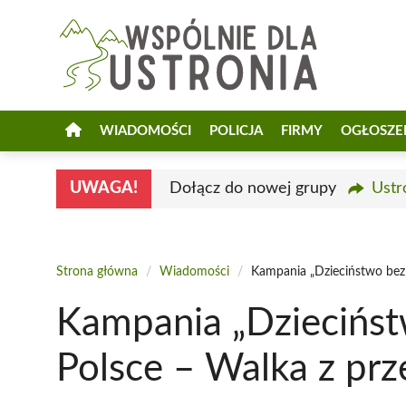
Przejdź
do
treści
WIADOMOŚCI
POLICJA
FIRMY
OGŁOSZE
UWAGA!
Dołącz do nowej grupy
Ustr
Strona główna
/
Wiadomości
/
Kampania „Dzieciństwo bez
Kampania „Dziecińs
Polsce – Walka z pr