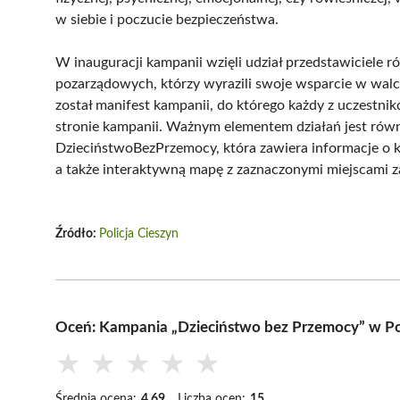
w siebie i poczucie bezpieczeństwa.
W inauguracji kampanii wzięli udział przedstawiciele ró
pozarządowych, którzy wyrazili swoje wsparcie w wal
został manifest kampanii, do którego każdy z uczestn
stronie kampanii. Ważnym elementem działań jest równ
DzieciństwoBezPrzemocy, która zawiera informacje o 
a także interaktywną mapę z zaznaczonymi miejscami 
Źródło:
Policja Cieszyn
Oceń: Kampania „Dzieciństwo bez Przemocy” w Po
★
★
★
★
★
Średnia ocena:
4.69
Liczba ocen:
15