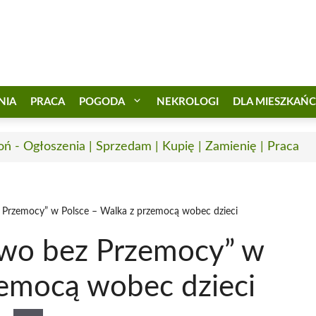
NIA
PRACA
POGODA
NEKROLOGI
DLA MIESZKAŃ
oń - Ogłoszenia | Sprzedam | Kupię | Zamienię | Praca
 Przemocy” w Polsce – Walka z przemocą wobec dzieci
two bez Przemocy” w
zemocą wobec dzieci