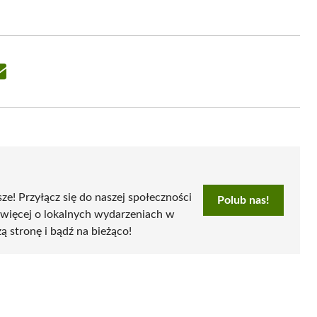
Share
on
Email
sze! Przyłącz się do naszej społeczności
Polub nas!
 więcej o lokalnych wydarzeniach w
zą stronę i bądź na bieżąco!