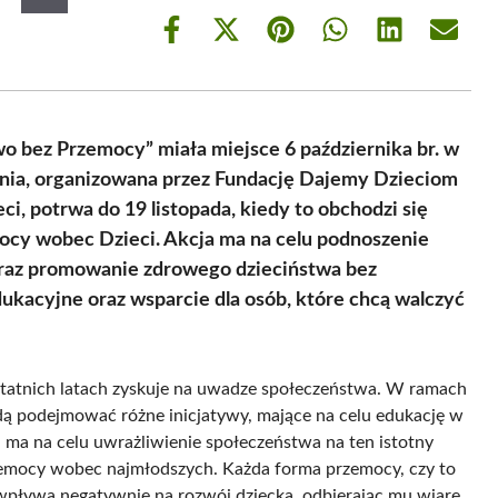
Share
Share
Share
Share
Share
Share
on
on
on
on
on
on
Facebook
X
Pinterest
WhatsApp
LinkedIn
Email
(Twitter)
wo bez Przemocy” miała miejsce 6 października br. w
ia, organizowana przez Fundację Dajemy Dzieciom
ci, potrwa do 19 listopada, kiedy to obchodzi się
cy wobec Dzieci. Akcja ma na celu podnoszenie
raz promowanie zdrowego dzieciństwa bez
ukacyjne oraz wsparcie dla osób, które chcą walczyć
tatnich latach zyskuje na uwadze społeczeństwa. W ramach
ędą podejmować różne inicjatywy, mające na celu edukację w
 ma na celu uwrażliwienie społeczeństwa na ten istotny
zemocy wobec najmłodszych. Każda forma przemocy, czy to
, wpływa negatywnie na rozwój dziecka, odbierając mu wiarę