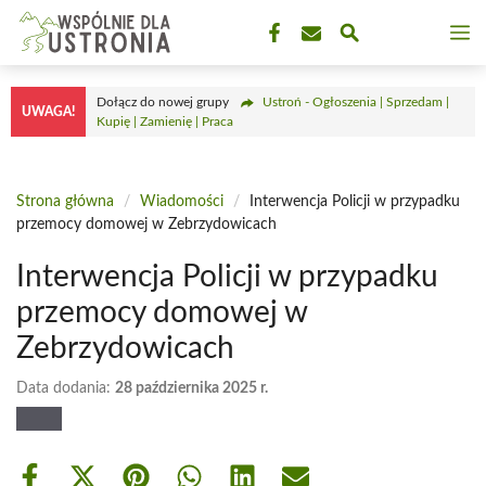
Przejdź
M
do
treści
Dołącz do nowej grupy
Ustroń - Ogłoszenia | Sprzedam |
UWAGA!
Kupię | Zamienię | Praca
Strona główna
/
Wiadomości
/
Interwencja Policji w przypadku
przemocy domowej w Zebrzydowicach
Interwencja Policji w przypadku
przemocy domowej w
Zebrzydowicach
Data dodania:
28 października 2025 r.
Share
Share
Share
Share
Share
Share