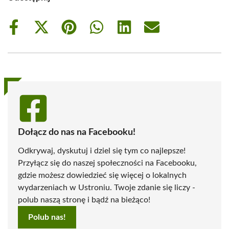
Share
Share
Share
Share
Share
Share
on
on
on
on
on
on
Facebook
X
Pinterest
WhatsApp
LinkedIn
Email
(Twitter)
Dołącz do nas na Facebooku!
Odkrywaj, dyskutuj i dziel się tym co najlepsze!
Przyłącz się do naszej społeczności na Facebooku,
gdzie możesz dowiedzieć się więcej o lokalnych
wydarzeniach w Ustroniu. Twoje zdanie się liczy -
polub naszą stronę i bądź na bieżąco!
Polub nas!