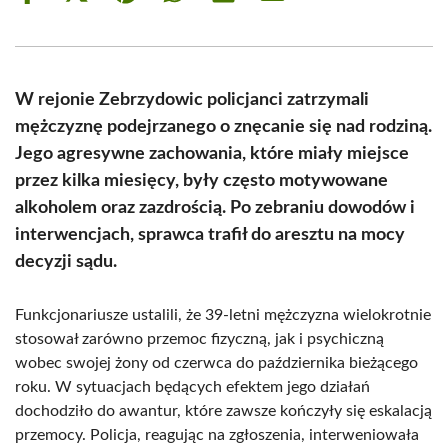
on
on
on
on
on
on
Facebook
X
Pinterest
WhatsApp
LinkedIn
Email
(Twitter)
W rejonie Zebrzydowic policjanci zatrzymali
mężczyznę podejrzanego o znęcanie się nad rodziną.
Jego agresywne zachowania, które miały miejsce
przez kilka miesięcy, były często motywowane
alkoholem oraz zazdrością. Po zebraniu dowodów i
interwencjach, sprawca trafił do aresztu na mocy
decyzji sądu.
Funkcjonariusze ustalili, że 39-letni mężczyzna wielokrotnie
stosował zarówno przemoc fizyczną, jak i psychiczną
wobec swojej żony od czerwca do października bieżącego
roku. W sytuacjach będących efektem jego działań
dochodziło do awantur, które zawsze kończyły się eskalacją
przemocy. Policja, reagując na zgłoszenia, interweniowała