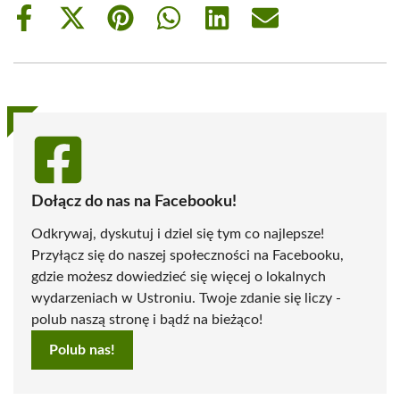
Share
Share
Share
Share
Share
Share
on
on
on
on
on
on
Facebook
X
Pinterest
WhatsApp
LinkedIn
Email
(Twitter)
Dołącz do nas na Facebooku!
Odkrywaj, dyskutuj i dziel się tym co najlepsze!
Przyłącz się do naszej społeczności na Facebooku,
gdzie możesz dowiedzieć się więcej o lokalnych
wydarzeniach w Ustroniu. Twoje zdanie się liczy -
polub naszą stronę i bądź na bieżąco!
Polub nas!