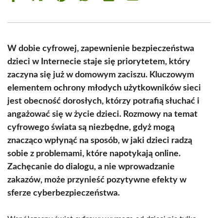
on
on
on
on
on
on
Facebook
X
Pinterest
WhatsApp
LinkedIn
Email
(Twitter)
W dobie cyfrowej, zapewnienie bezpieczeństwa
dzieci w Internecie staje się priorytetem, który
zaczyna się już w domowym zaciszu. Kluczowym
elementem ochrony młodych użytkowników sieci
jest obecność dorosłych, którzy potrafią słuchać i
angażować się w życie dzieci. Rozmowy na temat
cyfrowego świata są niezbędne, gdyż mogą
znacząco wpłynąć na sposób, w jaki dzieci radzą
sobie z problemami, które napotykają online.
Zachęcanie do dialogu, a nie wprowadzanie
zakazów, może przynieść pozytywne efekty w
sferze cyberbezpieczeństwa.