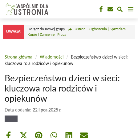
Przejdź
M
do
treści
Dołącz do nowej grupy
Ustroń - Ogłoszenia | Sprzedam |
UWAGA!
Kupię | Zamienię | Praca
Strona główna
/
Wiadomości
/
Bezpieczeństwo dzieci w sieci:
kluczowa rola rodziców i opiekunów
Bezpieczeństwo dzieci w sieci:
kluczowa rola rodziców i
opiekunów
Data dodania:
22 lipca 2025 r.
Share
Share
Share
Share
Share
Share