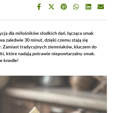
Share
Share
Share
Share
Share
Share
on
on
on
on
on
on
Facebook
X
Pinterest
WhatsApp
LinkedIn
Email
(Twitter)
ycja dla miłośników słodkich dań, łącząca smak
wa zaledwie 30 minut, dzięki czemu stają się
r. Zamiast tradycyjnych ziemniaków, kluczem do
ki, które nadają potrawie niepowtarzalny smak.
e knedle!