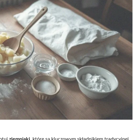
otuj
ziemniaki
, które są kluczowym składnikiem tradycyjnej