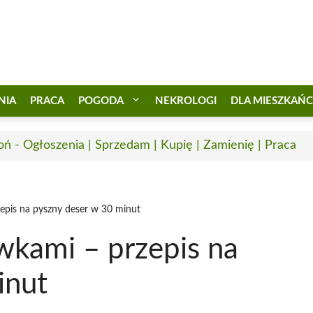
NIA
PRACA
POGODA
NEKROLOGI
DLA MIESZKAŃ
oń - Ogłoszenia | Sprzedam | Kupię | Zamienię | Praca
zepis na pyszny deser w 30 minut
iwkami – przepis na
inut