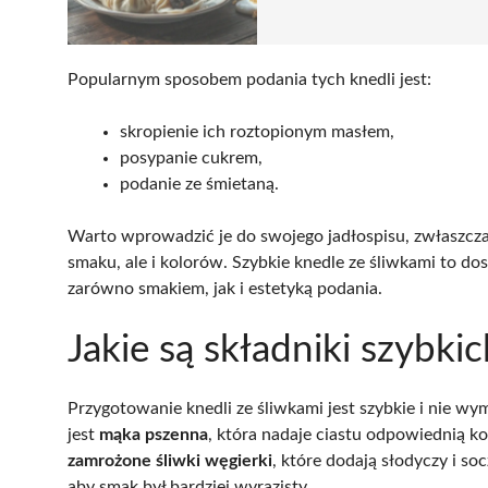
Popularnym sposobem podania tych knedli jest:
skropienie ich roztopionym masłem,
posypanie cukrem,
podanie ze śmietaną.
Warto wprowadzić je do swojego jadłospisu, zwłaszcza 
smaku, ale i kolorów. Szybkie knedle ze śliwkami to do
zarówno smakiem, jak i estetyką podania.
Jakie są składniki szybki
Przygotowanie knedli ze śliwkami jest szybkie i nie
jest
mąka pszenna
, która nadaje ciastu odpowiednią k
zamrożone śliwki węgierki
, które dodają słodyczy i so
aby smak był bardziej wyrazisty.