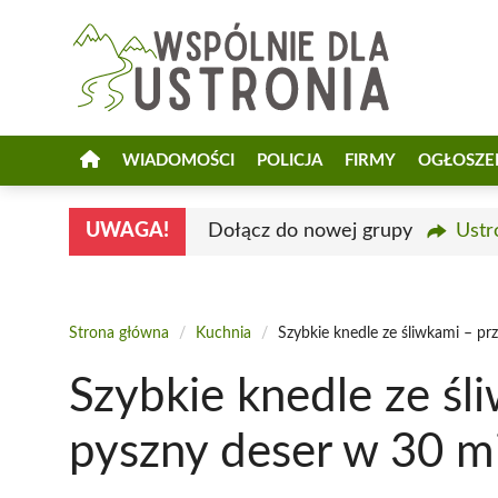
Przejdź
do
treści
WIADOMOŚCI
POLICJA
FIRMY
OGŁOSZE
UWAGA!
Dołącz do nowej grupy
Ustr
Strona główna
/
Kuchnia
/
Szybkie knedle ze śliwkami – pr
Szybkie knedle ze śl
pyszny deser w 30 m