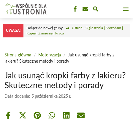
Przejdź
M
do
treści
Dołącz do nowej grupy
Ustroń - Ogłoszenia | Sprzedam |
UWAGA!
Kupię | Zamienię | Praca
Strona główna
/
Motoryzacja
/
Jak usunąć kropki farby z
lakieru? Skuteczne metody i porady
Jak usunąć kropki farby z lakieru?
Skuteczne metody i porady
Data dodania:
5 października 2025 r.
Share
Share
Share
Share
Share
Share
on
on
on
on
on
on
Facebook
X
Pinterest
WhatsApp
LinkedIn
Email
(Twitter)