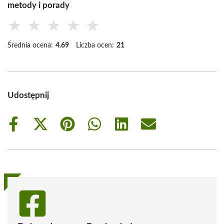
metody i porady
★
★
★
★
★
Średnia ocena:
4.69
Liczba ocen:
21
Udostępnij
Share
Share
Share
Share
Share
Share
on
on
on
on
on
on
Facebook
X
Pinterest
WhatsApp
LinkedIn
Email
(Twitter)