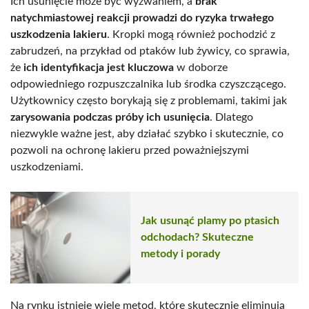
Ich usunięcie może być wyzwaniem, a
brak
natychmiastowej reakcji prowadzi do ryzyka trwałego
uszkodzenia lakieru
. Kropki mogą również pochodzić z
zabrudzeń, na przykład od ptaków lub żywicy, co sprawia,
że
ich identyfikacja jest kluczowa
w doborze
odpowiedniego rozpuszczalnika lub środka czyszczącego.
Użytkownicy często borykają się z problemami, takimi jak
zarysowania podczas próby ich usunięcia
. Dlatego
niezwykle ważne jest, aby działać szybko i skutecznie, co
pozwoli na ochronę lakieru przed poważniejszymi
uszkodzeniami.
Jak usunąć plamy po ptasich
odchodach? Skuteczne
metody i porady
Na rynku istnieje wiele metod, które skutecznie eliminują