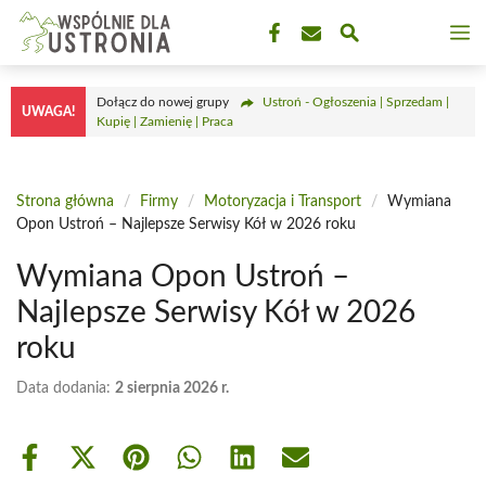
Przejdź
M
do
treści
Dołącz do nowej grupy
Ustroń - Ogłoszenia | Sprzedam |
UWAGA!
Kupię | Zamienię | Praca
Strona główna
/
Firmy
/
Motoryzacja i Transport
/
Wymiana
Opon Ustroń – Najlepsze Serwisy Kół w 2026 roku
Wymiana Opon Ustroń –
Najlepsze Serwisy Kół w 2026
roku
Data dodania:
2 sierpnia 2026 r.
Share
Share
Share
Share
Share
Share
on
on
on
on
on
on