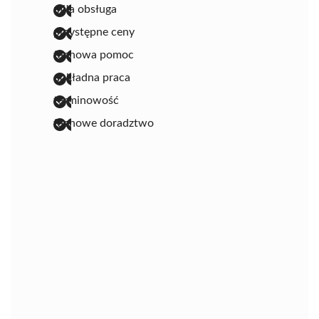
miła obsługa
przystępne ceny
fachowa pomoc
dokładna praca
terminowość
fachowe doradztwo