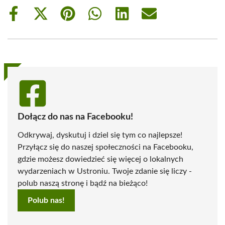
Share
Share
Share
Share
Share
Share
on
on
on
on
on
on
Facebook
X
Pinterest
WhatsApp
LinkedIn
Email
(Twitter)
Dołącz do nas na Facebooku!
Odkrywaj, dyskutuj i dziel się tym co najlepsze!
Przyłącz się do naszej społeczności na Facebooku,
gdzie możesz dowiedzieć się więcej o lokalnych
wydarzeniach w Ustroniu. Twoje zdanie się liczy -
polub naszą stronę i bądź na bieżąco!
Polub nas!