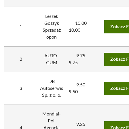
Leszek
Goszyk
10.00
1
Zobacz F
Sprzedaż
10.00
opon
AUTO-
9.75
2
Zobacz F
GUM
9.75
DB
9.50
3
Autoserwis
Zobacz F
9.50
Sp. z o. o.
Mondial-
Pol.
9.25
4
Agencja
Zobacz F