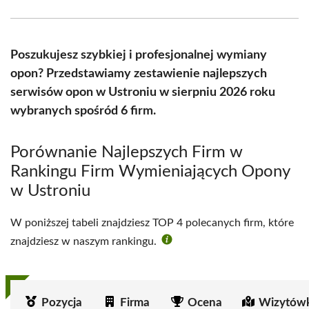
Facebook
X
Pinterest
WhatsApp
LinkedIn
Email
(Twitter)
Poszukujesz szybkiej i profesjonalnej wymiany
opon? Przedstawiamy zestawienie najlepszych
serwisów opon w Ustroniu w sierpniu 2026 roku
wybranych spośród 6 firm.
Porównanie Najlepszych Firm w
Rankingu Firm Wymieniających Opony
w Ustroniu
W poniższej tabeli znajdziesz TOP 4 polecanych firm, które
znajdziesz w naszym rankingu.
Pozycja
Firma
Ocena
Wizytówk