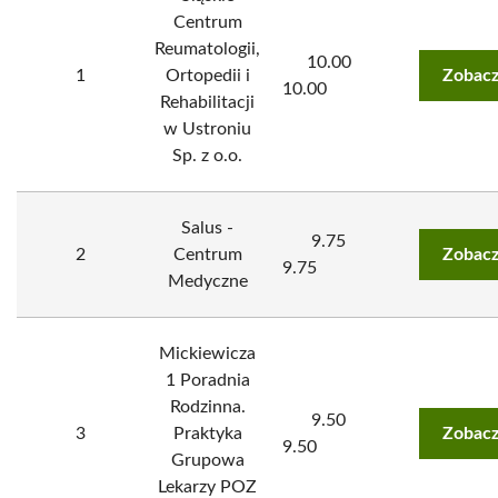
Centrum
Reumatologii,
10.00
1
Ortopedii i
Zobacz
10.00
Rehabilitacji
w Ustroniu
Sp. z o.o.
Salus -
9.75
2
Centrum
Zobacz
9.75
Medyczne
Mickiewicza
1 Poradnia
Rodzinna.
9.50
3
Praktyka
Zobacz
9.50
Grupowa
Lekarzy POZ