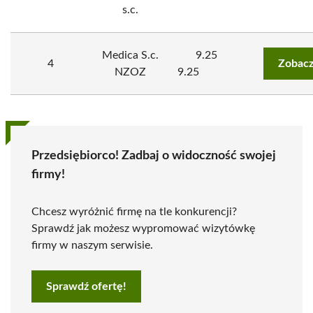
s.c.
Medica S.c.
9.25
4
Zobacz
NZOZ
9.25
Przedsiębiorco! Zadbaj o widoczność swojej
firmy!
Chcesz wyróżnić firmę na tle konkurencji?
Sprawdź jak możesz wypromować wizytówkę
firmy w naszym serwisie.
Sprawdź ofertę!