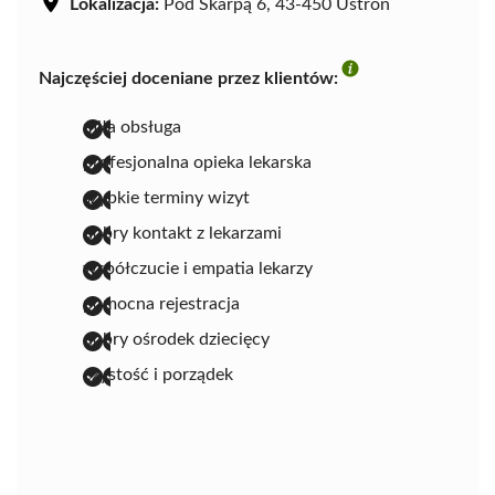
Lokalizacja:
Pod Skarpą 6, 43-450 Ustroń
Najczęściej doceniane przez klientów:
miła obsługa
profesjonalna opieka lekarska
szybkie terminy wizyt
dobry kontakt z lekarzami
współczucie i empatia lekarzy
pomocna rejestracja
dobry ośrodek dziecięcy
czystość i porządek