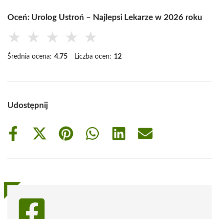
Oceń: Urolog Ustroń – Najlepsi Lekarze w 2026 roku
★
★
★
★
★
Średnia ocena:
4.75
Liczba ocen:
12
Udostępnij
Share
Share
Share
Share
Share
Share
on
on
on
on
on
on
Facebook
X
Pinterest
WhatsApp
LinkedIn
Email
(Twitter)