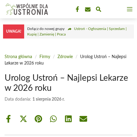
Przejdź
M
do
treści
Dołącz do nowej grupy
Ustroń - Ogłoszenia | Sprzedam |
UWAGA!
Kupię | Zamienię | Praca
Strona główna
/
Firmy
/
Zdrowie
/
Urolog Ustroń – Najlepsi
Lekarze w 2026 roku
Urolog Ustroń – Najlepsi Lekarze
w 2026 roku
Data dodania:
1 sierpnia 2026 r.
Share
Share
Share
Share
Share
Share
on
on
on
on
on
on
Facebook
X
Pinterest
WhatsApp
LinkedIn
Email
(Twitter)