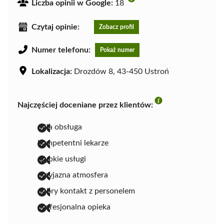
Liczba opinii w Google:
18
Czytaj opinie:
Zobacz profil
Numer telefonu:
Pokaż numer
Lokalizacja:
Drozdów 8, 43-450 Ustroń
Najczęściej doceniane przez klientów:
miła obsługa
kompetentni lekarze
szybkie usługi
przyjazna atmosfera
dobry kontakt z personelem
profesjonalna opieka