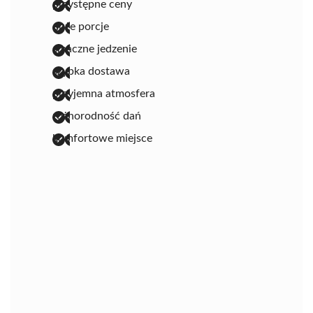
przystępne ceny
duże porcje
smaczne jedzenie
szybka dostawa
przyjemna atmosfera
różnorodność dań
komfortowe miejsce