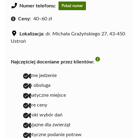
Numer telefonu:
Pokaż numer
Ceny:
40–60 zł
Lokalizacja:
dr. Michała Grażyńskiego 27, 43-450
Ustroń
Najczęściej doceniane przez klientów:
pyszne jedzenie
miła obsługa
klimatyczne miejsce
dobre ceny
szeroki wybór dań
przyjazne dla zwierząt
estetyczne podanie potraw