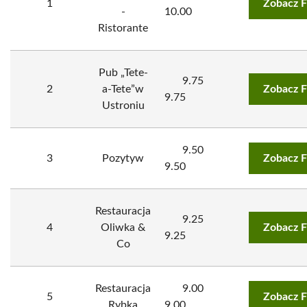
1
Zobacz F
-
10.00
Ristorante
Pub „Tete-
9.75
2
a-Tete”w
Zobacz F
9.75
Ustroniu
9.50
3
Pozytyw
Zobacz F
9.50
Restauracja
9.25
4
Oliwka &
Zobacz F
9.25
Co
Restauracja
9.00
5
Zobacz F
Rybka
9.00