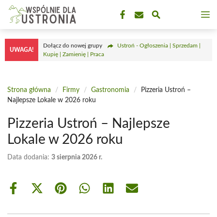
Przejdź
M
do
treści
Dołącz do nowej grupy
Ustroń - Ogłoszenia | Sprzedam |
UWAGA!
Kupię | Zamienię | Praca
Strona główna
/
Firmy
/
Gastronomia
/
Pizzeria Ustroń –
Najlepsze Lokale w 2026 roku
Pizzeria Ustroń – Najlepsze
Lokale w 2026 roku
Data dodania:
3 sierpnia 2026 r.
Share
Share
Share
Share
Share
Share
on
on
on
on
on
on
Facebook
X
Pinterest
WhatsApp
LinkedIn
Email
(Twitter)