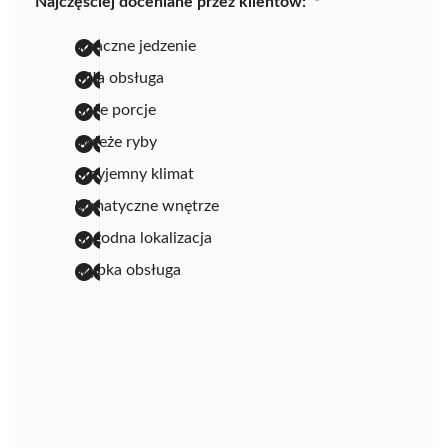
Najczęściej doceniane przez klientów:
smaczne jedzenie
miła obsługa
duże porcje
świeże ryby
przyjemny klimat
klimatyczne wnętrze
dogodna lokalizacja
szybka obsługa