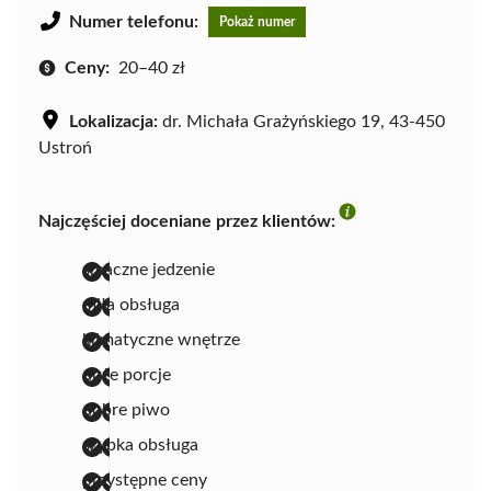
Numer telefonu:
Pokaż numer
Ceny:
20–40 zł
Lokalizacja:
dr. Michała Grażyńskiego 19, 43-450
Ustroń
Najczęściej doceniane przez klientów:
smaczne jedzenie
miła obsługa
klimatyczne wnętrze
duże porcje
dobre piwo
szybka obsługa
przystępne ceny